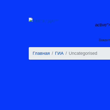
active"
Вакант
Главная
ГИА
Uncategorised