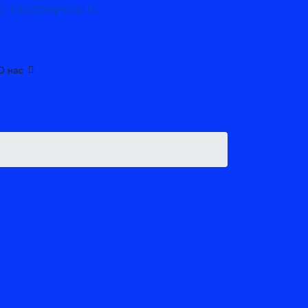
0
info@pmpknao.ru
О нас