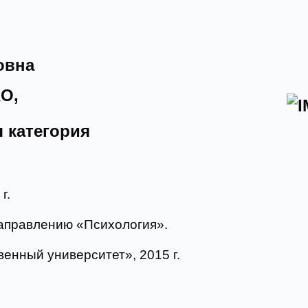
овна
О,
 категория
г.
направлению «Психология».
енный университет», 2015 г.