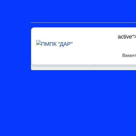
active"
Вакант
Главная
Состав специалистов ПМПК