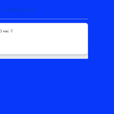
0
info@pmpknao.ru
О нас